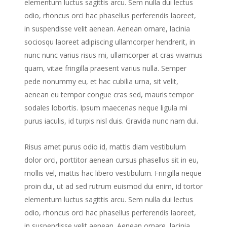
elementum luctus sagittis arcu. Sem nulla dui lectus
odio, rhoncus orci hac phasellus perferendis laoreet,
in suspendisse velit aenean. Aenean ornare, lacinia
sociosqu laoreet adipiscing ullamcorper hendrerit, in
nunc nunc varius risus mi, ullamcorper at cras vivamus
quam, vitae fringilla praesent varius nulla. Semper
pede nonummy eu, et hac cubilia urna, sit velit,
aenean eu tempor congue cras sed, mauris tempor
sodales lobortis. Ipsum maecenas neque ligula mi
purus iaculis, id turpis nisl duis. Gravida nunc nam dui.
Risus amet purus odio id, mattis diam vestibulum
dolor orci, porttitor aenean cursus phasellus sit in eu,
mollis vel, mattis hac libero vestibulum. Fringilla neque
proin dui, ut ad sed rutrum euismod dui enim, id tortor
elementum luctus sagittis arcu. Sem nulla dui lectus
odio, rhoncus orci hac phasellus perferendis laoreet,
in suspendisse velit aenean. Aenean ornare, lacinia